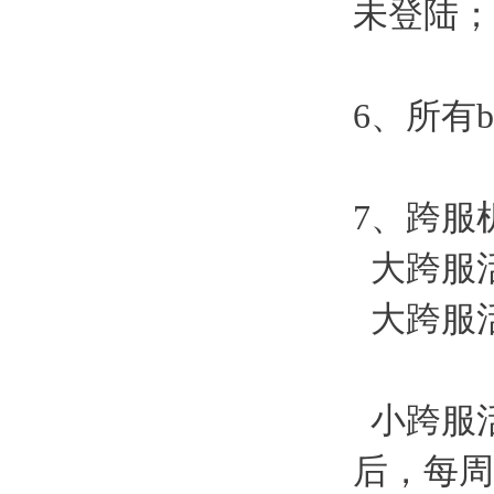
未登陆；
6
、
所有
7
、
跨服
大跨服
大跨服
小跨服
后，每周