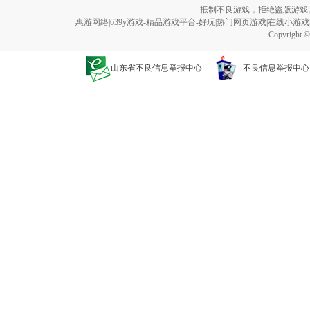
抵制不良游戏，拒绝盗版游戏
惠游网络|639y游戏-精品游戏平台-好玩|热门网页游戏|在线小游戏|游戏排行
Copyright 
山东省不良信息举报中心
不良信息举报中心