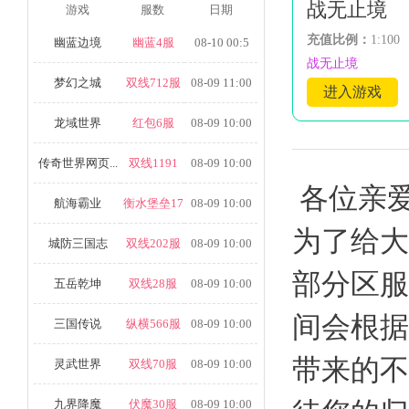
战无止境
游戏
服数
日期
充值比例：
1:100
幽蓝边境
幽蓝4服
08-10 00:5
战无止境
梦幻之城
双线712服
08-09 11:00
进入游戏
龙域世界
红包6服
08-09 10:00
传奇世界网页...
双线1191
08-09 10:00
各位亲
航海霸业
衡水堡垒17
08-09 10:00
为了给大
城防三国志
双线202服
08-09 10:00
部分区服
五岳乾坤
双线28服
08-09 10:00
间会根据
三国传说
纵横566服
08-09 10:00
带来的不
灵武世界
双线70服
08-09 10:00
九界降魔
伏魔30服
08-09 10:00