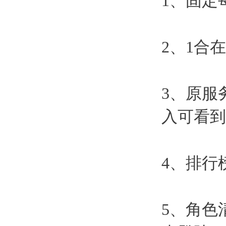
1、
固定
2、1合
3
、
原服
入可看到
4、
排行
5、
角色