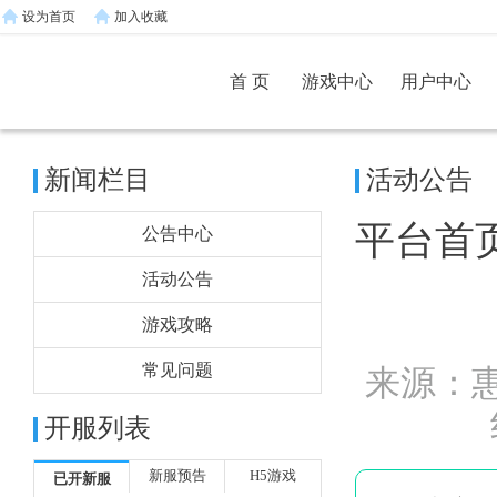
设为首页
加入收藏
首 页
游戏中心
用户中心
新闻栏目
活动公告
平台首
公告中心
活动公告
游戏攻略
常见问题
来源：惠
开服列表
新服预告
H5游戏
已开新服