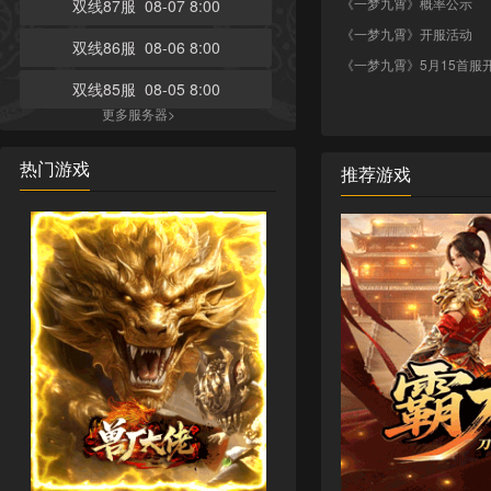
《一梦九霄》概率公示
双线87服 08-07 8:00
《一梦九霄》开服活动
双线86服 08-06 8:00
《一梦九霄》5月15首服
双线85服 08-05 8:00
更多服务器>
热门游戏
推荐游戏