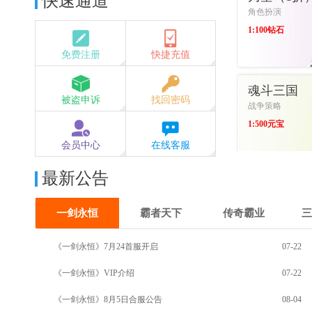
快速通道
角色扮演
1:100钻石
免费注册
快捷充值
进入游戏
魂斗三国
被盗申诉
找回密码
战争策略
1:500元宝
会员中心
在线客服
进入游戏
最新公告
一剑永恒
霸者天下
传奇霸业
三
《一剑永恒》7月24首服开启
07-22
《一剑永恒》VIP介绍
07-22
《一剑永恒》8月5日合服公告
08-04