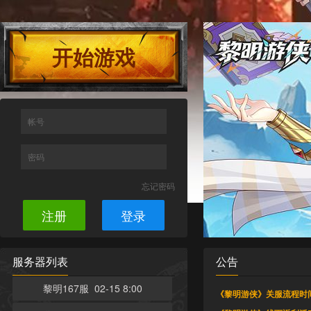
开始游戏
帐号
密码
忘记密码
注册
登录
服务器列表
公告
黎明167服 02-15 8:00
《黎明游侠》关服流程时