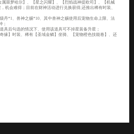
金属噩梦哈尔】、【星之闪耀】、【烈焰战神提欧司】、【机械
架，机会难得；目前在财神活动进行兑换获得;还推出稀有时装、
丹*1、兽神之赐*10、其中兽神之赐使用后宠物生命上限、法
钟；
得道具后勾选的情况下、使用该道具可不掉星装备升星；
奇缘】时装、稀有【圣域金鳞】坐骑、【宠物橙色技能卷】、还