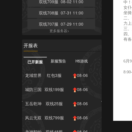
双线709服 08-02 11:00
中！
女仆
双线708服 07-31 11:00
坐骑、
二、
双线707服 07-29 11:00
力上
三、
更多服务器>
四、
有各
开服表
新服预告
H5游戏
已开新服
6月
8:00
龙域世界
红包3服
08-06
10:00
城防三国
双线199服
08-06
志
10:00
五岳乾坤
双线25服
08-06
10:00
风云无双
双线799服
08-06
10:00
龙神契约
双线48服
08-06