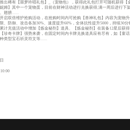
推出稀有【噩梦吟唱礼包】_（宠物包），获得此礼包打开可随机获得【
妮姆】其中一个宠物蛋，目前在财神活动进行兑换获得;满一周后进行下
翅膀......
开启双倍维护抢购活动，在抢购时间内可抢购【兽神礼包】内容为宠物升级
限、防御、攻击各加30%、速度提升60%，全体抗性提升5000，持续30分
累计充值活动中增加【炼金秘剂】道具、【炼金秘剂】在装备12星后获
【珍奇卡牌】强势来袭，在固定时间内卡牌兑换道具应有尽有，如【童话
种类型宝石祈灵符文等......
9日
-10:00