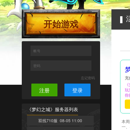
开始游戏
帐号
密码
忘记密码
充
《
注册
登录
玩
你
《梦幻之城》服务器列表
双线710服 08-05 11:00
本周
一、