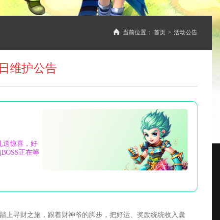
当前位置：
首页
>
活动公告
9日维护公告
礼送惊喜，好
BOSS正在等
踏上寻财之旅，跟着财神爷的脚步，把好运、奖励统统收入囊