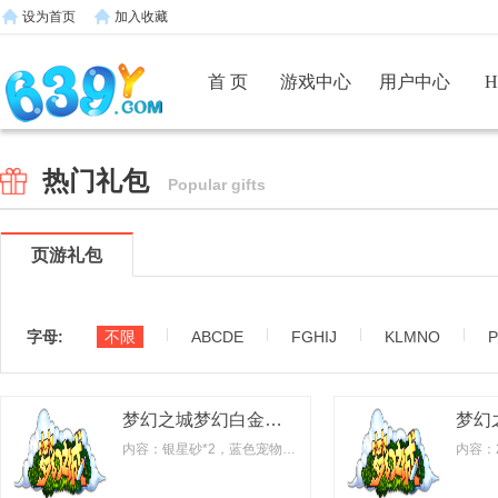
设为首页
加入收藏
首 页
游戏中心
用户中心
热门礼包
Popular gifts
页游礼包
|
|
|
|
字母:
不限
ABCDE
FGHIJ
KLMNO
梦幻之城梦幻白金礼包
内容：银星砂*2，蓝色宠物替身*1，星辰石*10，资质强化药剂*3，传音喇叭*5，宠物栏拓展卷*2，珠花*5，背包开格卷*10...