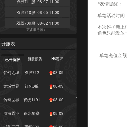
双线711服 08-07 11:00
*友情提醒：
双线710服 08-05 11:00
单笔活动时间
双线709服 08-02 11:00
本次维护新上
更多服务器>
角色只能发放
开服表
单笔充值金额
新服预告
H5游戏
已开新服
梦幻之城
双线712
08-09
服
11:00
龙域世界
红包6服
08-09
10:00
传奇世界
双线1191
08-09
网页...
服
10:00
航海霸业
衡水堡垒
08-09
171服
10:00
城防三国
双线202
08-09