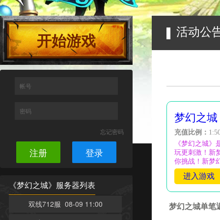
活动公
开始游戏
帐号
密码
梦幻之城
忘记密码
充值比例：
1:5
《梦幻之城》
注册
登录
玩更刺激！新梦
你挑战！新梦幻
进入游戏
《梦幻之城》服务器列表
双线712服 08-09 11:00
梦幻之城单笔